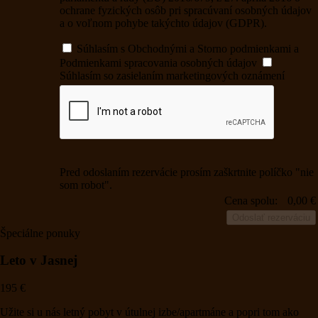
ochrane fyzických osôb pri spracúvaní osobných údajov
a o voľnom pohybe takýchto údajov (GDPR).
Súhlasím s Obchodnými a Storno podmienkami a
Podmienkami spracovania osobných údajov
Súhlasím so zasielaním marketingových oznámení
Pred odoslaním rezervácie prosím zaškrtnite políčko "nie
som robot".
Cena spolu:
0,00 €
Odoslať rezerváciu
Špeciálne ponuky
Leto v Jasnej
195 €
Užite si u nás letný pobyt v útulnej izbe/apartmáne a popri tom ako