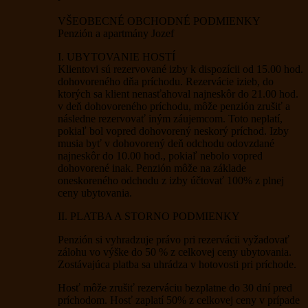
VŠEOBECNÉ OBCHODNÉ PODMIENKY
Penzión a apartmány Jozef
I. UBYTOVANIE HOSTÍ
Klientovi sú rezervované izby k dispozícii od 15.00 hod.
dohovoreného dňa príchodu. Rezervácie izieb, do
ktorých sa klient nenasťahoval najneskôr do 21.00 hod.
v deň dohovoreného príchodu, môže penzión zrušiť a
následne rezervovať iným záujemcom. Toto neplatí,
pokiaľ bol vopred dohovorený neskorý príchod. Izby
musia byť v dohovorený deň odchodu odovzdané
najneskôr do 10.00 hod., pokiaľ nebolo vopred
dohovorené inak. Penzión môže na základe
oneskoreného odchodu z izby účtovať 100% z plnej
ceny ubytovania.
II. PLATBA A STORNO PODMIENKY
Penzión si vyhradzuje právo pri rezervácii vyžadovať
zálohu vo výške do 50 % z celkovej ceny ubytovania.
Zostávajúca platba sa uhrádza v hotovosti pri príchode.
Hosť môže zrušiť rezerváciu bezplatne do 30 dní pred
príchodom. Hosť zaplatí 50% z celkovej ceny v prípade