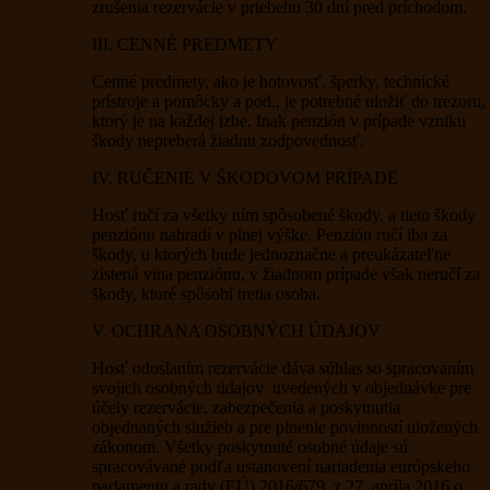
zrušenia rezervácie v priebehu 30 dní pred príchodom.
III. CENNÉ PREDMETY
Cenné predmety, ako je hotovosť, šperky, technické
prístroje a pomôcky a pod., je potrebné uložiť do trezoru,
ktorý je na každej izbe. Inak penzión v prípade vzniku
škody nepreberá žiadnu zodpovednosť.
IV. RUČENIE V ŠKODOVOM PRÍPADE
Hosť ručí za všetky ním spôsobené škody, a tieto škody
penziónu nahradí v plnej výške. Penzión ručí iba za
škody, u ktorých bude jednoznačne a preukázateľne
zistená vina penziónu, v žiadnom prípade však neručí za
škody, ktoré spôsobí tretia osoba.
V. OCHRANA OSOBNÝCH ÚDAJOV
Hosť odoslaním rezervácie dáva súhlas so spracovaním
svojich osobných údajov uvedených v objednávke pre
účely rezervácie, zabezpečenia a poskytnutia
objednaných služieb a pre plnenie povinností uložených
zákonom. Všetky poskytnuté osobné údaje sú
spracovávané podľa ustanovení nariadenia európskeho
parlamentu a rady (EÚ) 2016/679, z 27. apríla 2016 o