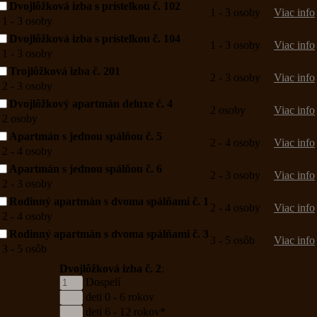
Dvojlôžková izba s prístelkou č. 102
1 - 3 osoby
Viac info
1 - 3 osoby
Dvojlôžková izba s prístelkou č. 104
1 - 3 osoby
Viac info
1 - 3 osoby
Trojlôžková izba č. 201
2 - 3 osoby
Viac info
2 - 3 osoby
Dvojlôžkový apartmán deluxe č. 4
2 osoby
Viac info
2 osoby
Apartmán s jednou spálňou č. 5
2 - 4 osoby
Viac info
2 - 4 osoby
Apartmán s jednou spálňou č. 6
2 - 3 osoby
Viac info
2 - 3 osoby
Rodinný apartmán s dvoma spálňami č. 1
2 - 4 osoby
Viac info
2 - 4 osoby
Rodinný apartmán s dvoma spálňami č. 3
3 - 5 osôb
Viac info
3 - 5 osôb
Dvojlôžková izba č. 2
:
Dospelí
deti 0 - 6 rokov
deti 6 - 12 rokov*