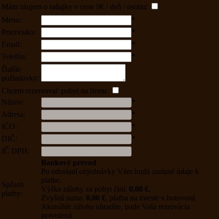
Mám záujem o raňajky v cene 9€ / deň / osobu:
Meno:
*
Priezvisko:
*
Email:
*
Telefón:
*
Ďalšie
požiadavky:
Chcem rezervovať pobyt na firmu:
Názov:
*
Adresa:
*
IČO:
*
DIČ:
*
IČ DPH:
Bankový prevod
Po odoslaní objednávky Vám budú zaslané údaje k
platbe.
Spôsob
Výška zálohy za pobyt činí:
0,00 €
.
platby:
Zvyšná suma:
0,00 €
, platba na mieste v hotovosti
Akonáhle zálohu uhradíte, bude Vaša rezervácia
potvrdená.