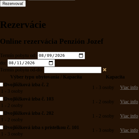
Rezervovať
Rezervácie
Online rezervácia Penzión Jozef
Termín pobytu od:
do:
Termín pobytu od-do:
Výber typu ubytovania
/ Kapacita
Kapacita
Dvojlôžková izba č. 2
1 - 3 osoby
Viac info
1 - 3 osoby
Dvojlôžková izba č. 103
1 - 2 osoby
Viac info
1 - 2 osoby
Dvojlôžková izba č. 202
1 - 2 osoby
Viac info
1 - 2 osoby
Dvojlôžková izba s prístelkou č. 101
1 - 3 osoby
Viac info
1 - 3 osoby