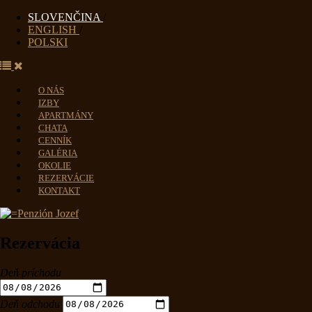
SLOVENČINA
/
ENGLISH
/
POLSKI
O NÁS
IZBY
APARTMÁNY
CHATA
CENNÍK
GALÉRIA
OKOLIE
REZERVÁCIE
KONTAKT
Rezervácia
Deň príchodu
Deň odchodu