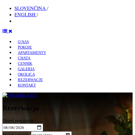
SLOVENČINA
/
ENGLISH
/
POLSKI
O NAS
POKOJE
APARTAMENTY
CHATA
CENNIK
GALERIA
OKOLICA
REZERWACJE
KONTAKT
Rezerwacja
Dzień przyjazdu