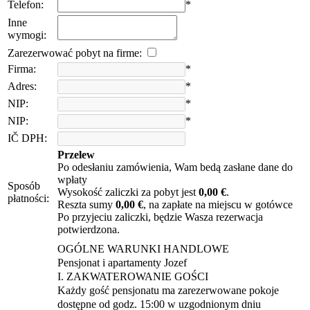
Telefon:
*
Inne
wymogi:
Zarezerwować pobyt na firme:
Firma:
*
Adres:
*
NIP:
*
NIP:
*
IČ DPH:
Przelew
Po odesłaniu zamówienia, Wam bedą zasłane dane do
wpłaty
Sposób
Wysokość zaliczki za pobyt jest
0,00 €
.
płatności:
Reszta sumy
0,00 €
, na zapłate na miejscu w gotówce
Po przyjeciu zaliczki, będzie Wasza rezerwacja
potwierdzona.
OGÓLNE WARUNKI HANDLOWE
Pensjonat i apartamenty Jozef
I. ZAKWATEROWANIE GOŚCI
Każdy gość pensjonatu ma zarezerwowane pokoje
dostępne od godz. 15:00 w uzgodnionym dniu