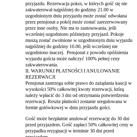
przyjazdu. Rezerwacja pokoi, w których gość się nie
zakwaterował najpóźniej do godziny 21.00 w
uzgodnionym dniu przyjazdu może zostać odwołana
przez pensjonat a pokój może zostać zarezerwowany
przez inne osoby. Nie ma to zastosowania, jeśli
wcześniej uzgodniono późniejszy przyjazd. Pokoje
muszą zostać zwolnione w uzgodnionym dniu wyjazdu
najpóźniej do godziny 10.00, jeśli wcześniej nie
uzgodniono inaczej. Pensjonat z powodu opóźnienia
wyjazdu gościa może naliczyć 100% pełnej ceny
zakwaterowania.
II. WARUNKI PŁATNOŚCI I ANULOWANIE
REZERWACJI
Pensjonat zastrzega sobie prawo do zażądania kaucji w
wysokości 50% całkowitej kwoty rezerwacji, którą
należy wpłacić do 3 dni od otrzymania potwierdzenia
rezerwacji. Reszta płatności zostanie uregulowana w
formie gotówkowej w dniu przyjazdu gości.
Gość może bezpłatnie anulować rezerwację do 30 dni
przed przyjazdem.
Gość zapłaci 50% całkowitej ceny w
przypadku rezygnacji w terminie 30 dni przed
przyjazdem.