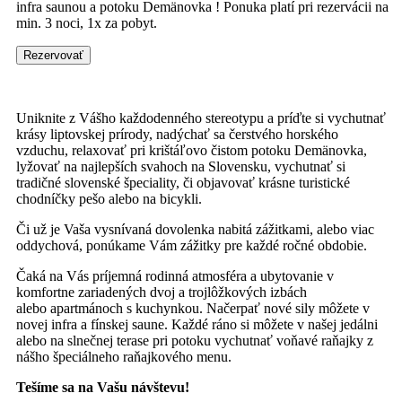
infra saunou a potoku Demänovka ! Ponuka platí pri rezervácii na
min. 3 noci, 1x za pobyt.
Rezervovať
Uniknite z Vášho každodenného stereotypu a príďte si vychutnať
krásy liptovskej prírody, nadýchať sa čerstvého horského
vzduchu, relaxovať pri krištáľovo čistom potoku Demänovka,
lyžovať na najlepších svahoch na Slovensku, vychutnať si
tradičné slovenské špeciality, či objavovať krásne turistické
chodníčky pešo alebo na bicykli.
Či už je Vaša vysnívaná dovolenka nabitá zážitkami, alebo viac
oddychová, ponúkame Vám zážitky pre každé ročné obdobie.
Čaká na Vás príjemná rodinná atmosféra a ubytovanie v
komfortne zariadených dvoj a trojlôžkových izbách
alebo apartmánoch s kuchynkou. Načerpať nové sily môžete v
novej infra a fínskej saune. Každé ráno si môžete v našej jedálni
alebo na slnečnej terase pri potoku vychutnať voňavé raňajky z
nášho špeciálneho raňajkového menu.
Tešíme sa na Vašu návštevu!