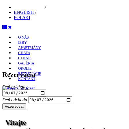
SLOVENČINA
/
ENGLISH
/
POLSKI
O NÁS
IZBY
APARTMÁNY
CHATA
CENNÍK
GALÉRIA
OKOLIE
Rezervácia
REZERVÁCIE
KONTAKT
Deň príchodu
Deň odchodu
Rezervovať
Vitajte