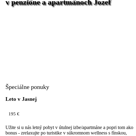
v penzióne a apartmánoch Jozef
Špeciálne ponuky
Leto v Jasnej
195 €
Užite si u nás letný pobyt v útulnej izbe/apartmáne a popri tom ako
bonus - zrelaxujte po turistike v súkromnom wellness s fínskou,